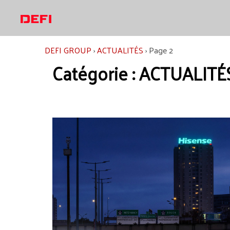
Aller
au
contenu
DEFI GROUP
›
ACTUALITÉS
›
Page 2
Catégorie :
ACTUALITÉ