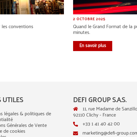
2 OCTOBRE 2025
 les conventions
Quand le Grand Format de la pu
minutes.
En savoir plus
S UTILES
DEFI GROUP S.A.S.
11, rue Madame de Sanzillo
s légales & politiques de
92110 Clichy - France
tialité
+33 1 41 40 42 00
ons Générales de Vente
ue de cookies
marketing@defi-group.co
ales