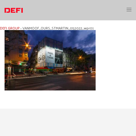
Aller
au
Ouvri
contenu
le
menu
DEFI GROUP
›
VANMOOF_OURS_STMARTIN_052022_wpr01