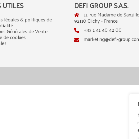
S UTILES
DEFI GROUP S.A.S.
11, rue Madame de Sanzillo
s légales & politiques de
92110 Clichy - France
tialité
+33 1 41 40 42 00
ons Générales de Vente
ue de cookies
marketing@defi-group.co
ales