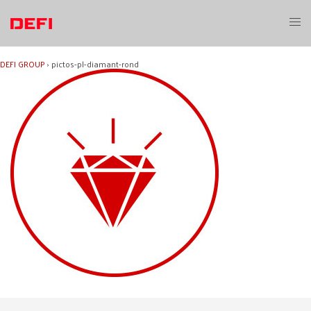
Aller
au
Ouvri
contenu
le
menu
DEFI GROUP
›
pictos-pl-diamant-rond