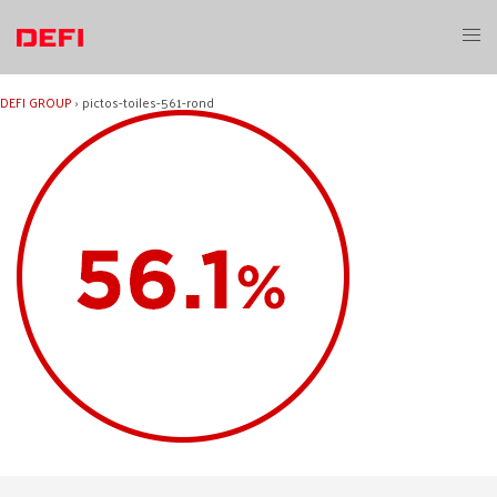
Aller
au
Ouvri
contenu
le
menu
DEFI GROUP
›
pictos-toiles-561-rond