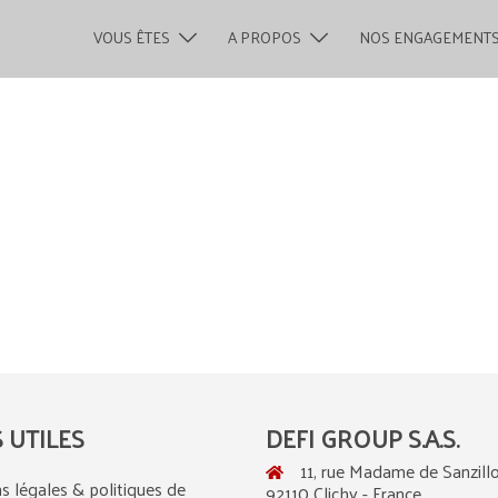
VOUS ÊTES
A PROPOS
NOS ENGAGEMENT
S UTILES
DEFI GROUP S.A.S.
11, rue Madame de Sanzillo
s légales & politiques de
92110 Clichy - France