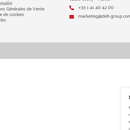
tialité
+33 1 41 40 42 00
ons Générales de Vente
ue de cookies
marketing@defi-group.co
ales