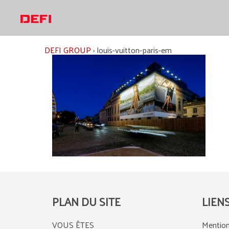
Aller
au
contenu
DEFI GROUP
›
louis-vuitton-paris-em
PLAN DU SITE
LIEN
VOUS ÊTES
Mention