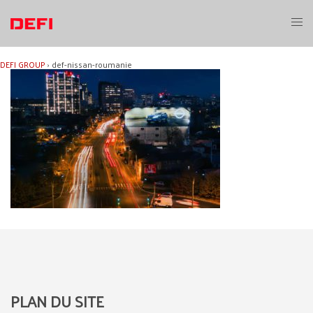
Aller
au
Ouvri
contenu
le
menu
DEFI GROUP
›
def-nissan-roumanie
PLAN DU SITE