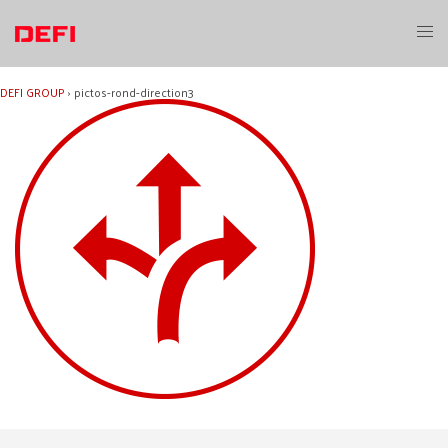
Aller
au
Ouvri
contenu
le
menu
DEFI GROUP
›
pictos-rond-direction3