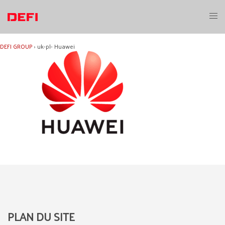
Aller
au
Ouvri
contenu
le
menu
DEFI GROUP
›
uk-pl- Huawei
PLAN DU SITE