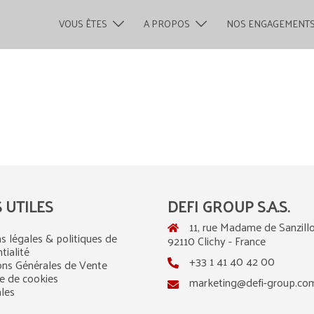
VOUS ÊTES
A PROPOS
NOS ENGAGEMENT
S UTILES
DEFI GROUP S.A.S.
11, rue Madame de Sanzillo
s légales & politiques de
92110 Clichy - France
tialité
+33 1 41 40 42 00
ons Générales de Vente
ue de cookies
marketing@defi-group.co
ales