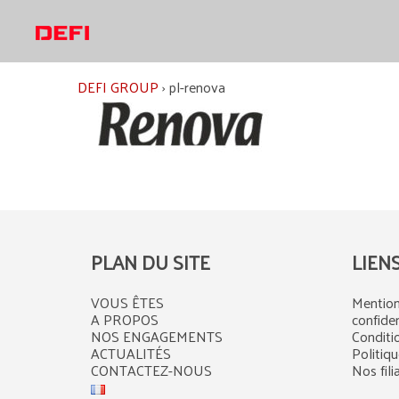
Aller
au
contenu
DEFI GROUP
›
pl-renova
PLAN DU SITE
LIEN
VOUS ÊTES
Mention
A PROPOS
confiden
NOS ENGAGEMENTS
Conditi
ACTUALITÉS
Politiq
CONTACTEZ-NOUS
Nos fili